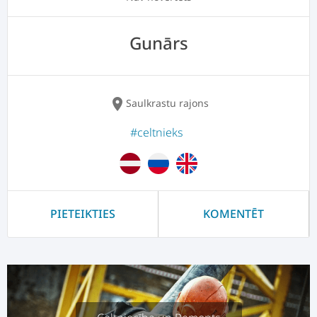
Gunārs
location_on
Saulkrastu rajons
#celtnieks
PIETEIKTIES
KOMENTĒT