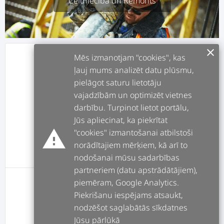
Celtniecība un Remonts
clear
Mēs izmanotjam "cookies", kas
info
APRAKSTS
ļauj mums analizēt datu plūsmu,
pielāgot saturu lietotāju
assignment
DARBI
vajadzībām un optimizēt vietnes
darbību. Turpinot lietot portālu,
Jūs apliecinat, ka piekrītat
forum
POSTI
warning
"cookies" izmantošanai atbilstoši
norādītajiem mērķiem, kā arī to
message
ATSAUKSMES
nodošanai mūsu sadarbības
partneriem (datu apstrādātājiem),
piemēram, Google Analytics.
Lietotājs nav pievienojis aprakstu
Piekrišanu iespējams atsaukt,
nodzēšot saglabātās sīkdatnes
Jūsu pārlūkā