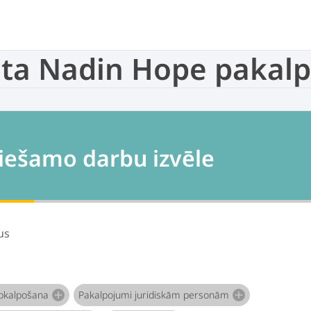
ista Nadin Hope paka
iešamo darbu izvēle
us
kalpošana
Pakalpojumi juridiskām personām
add
add