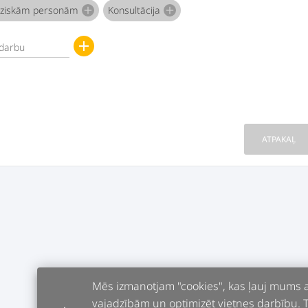
fiziskām personām
Konsultācija
add
add
add
ATPAKAĻ
Mēs izmanotjam "cookies", kas ļauj mums an
vajadzībām un optimizēt vietnes darbību. Tur