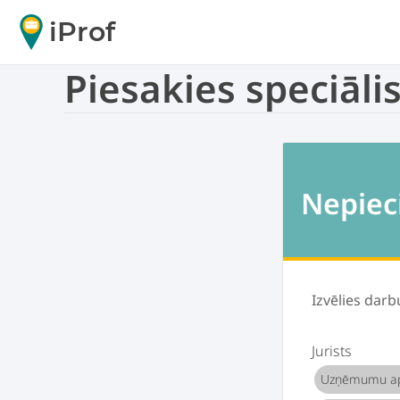
iProf
Piesakies speciāl
Nepiec
Izvēlies darb
Jurists
Uzņēmumu ap