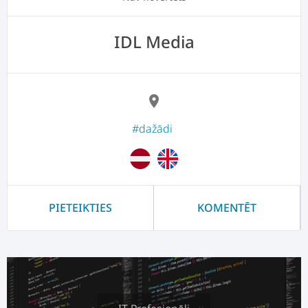
IDL Media
location_on
#dažādi
PIETEIKTIES
KOMENTĒT