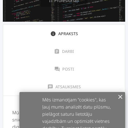
IT Profesionāļi
info
APRAKSTS
assignment
DARBI
forum
POSTI
message
ATSAUKSMES
clear
Mēs izmanotjam "cookies", kas
ļauj mums analizēt datu plūsmu,
Mūsu kompānija ir progresīvs IT risinājumu
pielāgot saturu lietotāju
sniedzējs, kas specializējas web dizainā un
vajadzībām un optimizēt vietnes
digitālajā mārketingā, nodrošinot gan start-up,