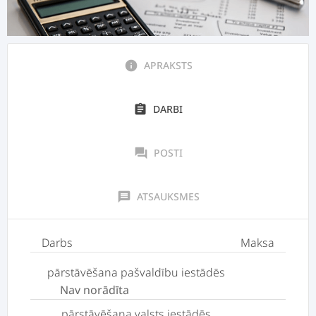
info
APRAKSTS
assignment
DARBI
forum
POSTI
message
ATSAUKSMES
Darbs
Maksa
pārstāvēšana pašvaldību iestādēs
Nav norādīta
pārstāvēšana valsts iestādēs