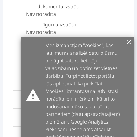
dokumentu izstrādi
Nav norādīta
līgumu izstrādi
Nav norādīta
clear
Prasības pieteikums
Mēs izmanotjam "cookies", kas
Nav norādīta
ļauj mums analizēt datu plūsmu,
pielāgot saturu lietotāju
pretenziju sagatavošanu
vajadzībām un optimizēt vietnes
Nav norādīta
darbību. Turpinot lietot portālu,
Darba strīdu risināšanu
Jūs apliecinat, ka piekrītat
Nav norādīta
warning
"cookies" izmantošanai atbilstoši
Mantojuma lietu kārtošanu
norādītajiem mērķiem, kā arī to
Nav norādīta
nodošanai mūsu sadarbības
partneriem (datu apstrādātājiem),
Valsts iepirkumi
piemēram, Google Analytics.
Nav norādīta
Piekrišanu iespējams atsaukt,
Preču zīmes reģistrācija