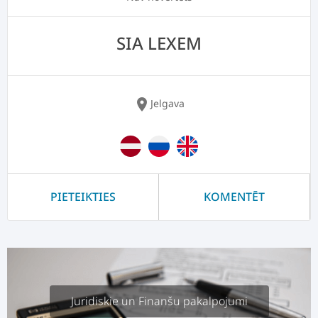
SIA LEXEM
location_on
Jelgava
PIETEIKTIES
KOMENTĒT
Juridiskie un Finanšu pakalpojumi