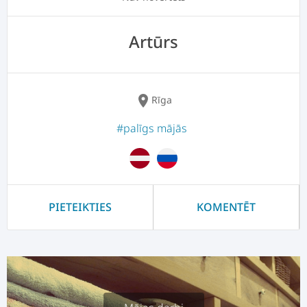
Artūrs
location_on
Rīga
#palīgs mājās
PIETEIKTIES
KOMENTĒT