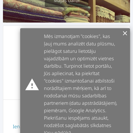
Mājas darbi
clear
info
APRAKSTS
Mēs izmanotjam "cookies", kas
ļauj mums analizēt datu plūsmu,
pielāgot saturu lietotāju
assignment
DARBI
vajadzībām un optimizēt vietnes
darbību. Turpinot lietot portālu,
forum
POSTI
Jūs apliecinat, ka piekrītat
warning
"cookies" izmantošanai atbilstoši
norādītajiem mērķiem, kā arī to
message
ATSAUKSMES
nodošanai mūsu sadarbības
partneriem (datu apstrādātājiem),
piemēram, Google Analytics.
Lietotājam nav atsauksmes
Piekrišanu iespējams atsaukt,
nodzēšot saglabātās sīkdatnes
Ienākt
vai
Reģistrēties
Jūsu pārlūkā