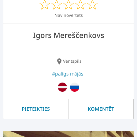
Nav novērtēts
Igors Mereščenkovs
location_on
Ventspils
#palīgs mājās
PIETEIKTIES
KOMENTĒT