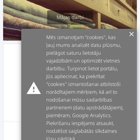
Mājas darbi
clear
Mēs izmanotjam "cookies", kas
ļauj mums analizēt datu plūsmu,
pielāgot saturu lietotāju
info
APRAKSTS
vajadzībām un optimizēt vietnes
darbību. Turpinot lietot portālu,
assignment
DARBI
Jūs apliecinat, ka piekrītat
warning
"cookies" izmantošanai atbilstoši
norādītajiem mērķiem, kā arī to
forum
POSTI
nodošanai mūsu sadarbības
partneriem (datu apstrādātājiem),
message
ATSAUKSMES
piemēram, Google Analytics.
Piekrišanu iespējams atsaukt,
nodzēšot saglabātās sīkdatnes
Šim lietotājam pagaidām nav postu
Jūsu pārlūkā