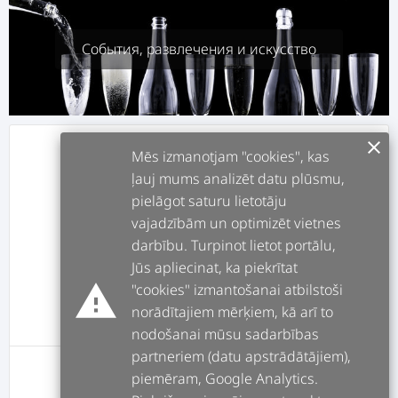
События, развлечения и искусство
clear
info
О СЕБЕ
Mēs izmanotjam "cookies", kas
ļauj mums analizēt datu plūsmu,
pielāgot saturu lietotāju
assignment
РАБОТЫ
vajadzībām un optimizēt vietnes
darbību. Turpinot lietot portālu,
forum
ПОСТЫ
Jūs apliecinat, ka piekrītat
warning
"cookies" izmantošanai atbilstoši
norādītajiem mērķiem, kā arī to
message
ОТЗЫВЫ
nodošanai mūsu sadarbības
partneriem (datu apstrādātājiem),
piemēram, Google Analytics.
У этого пользователя пока нет оценок