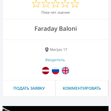
Пока нет оценки
Faraday Baloni
location_on
Marijas 17
#водитель
ПОДАТЬ ЗАЯВКУ
КОММЕНТИРОВАТЬ