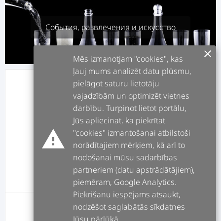
События, развлечения и искусство
clear
Mēs izmanotjam "cookies", kas
ļauj mums analizēt datu plūsmu,
pielāgot saturu lietotāju
info
О СЕБЕ
vajadzībām un optimizēt vietnes
darbību. Turpinot lietot portālu,
assignment
РАБОТЫ
Jūs apliecinat, ka piekrītat
warning
"cookies" izmantošanai atbilstoši
norādītajiem mērķiem, kā arī to
forum
ПОСТЫ
nodošanai mūsu sadarbības
partneriem (datu apstrādātājiem),
message
ОТЗЫВЫ
piemēram, Google Analytics.
Piekrišanu iespējams atsaukt,
nodzēšot saglabātās sīkdatnes
У этого пользователя пока нет постов
Jūsu pārlūkā