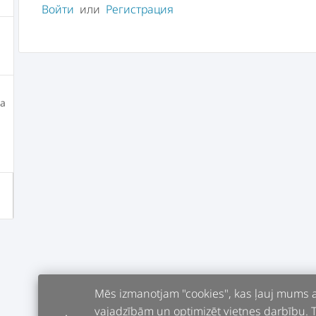
Войти
или
Регистрация
ja
Mēs izmanotjam "cookies", kas ļauj mums an
vajadzībām un optimizēt vietnes darbību. Tur