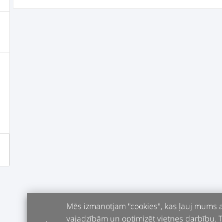
Mēs izmanotjam "cookies", kas ļauj mums an
vajadzībām un optimizēt vietnes darbību. Tur