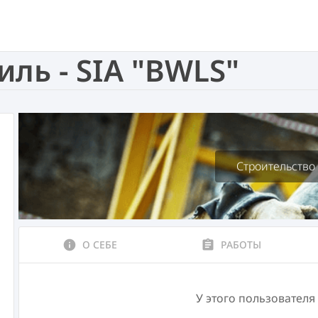
ль - SIA "BWLS"
Строительство
info
О СЕБЕ
assignment
РАБОТЫ
У этого пользователя