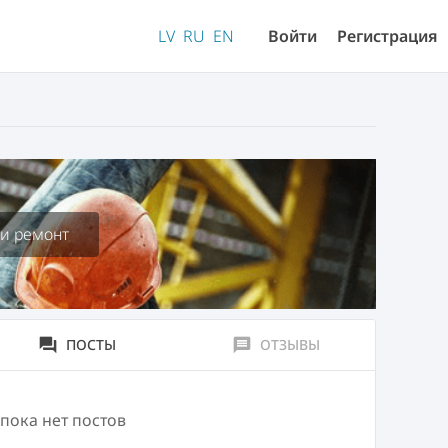
LV
RU
EN
Войти
Регистрация
 и ремонт
forum
ПОСТЫ
message
ОТЗЫВЫ
 пока нет постов