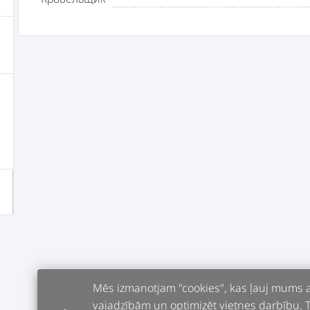
Mēs izmanotjam "cookies", kas ļauj mums an
vajadzībām un optimizēt vietnes darbību. Tur