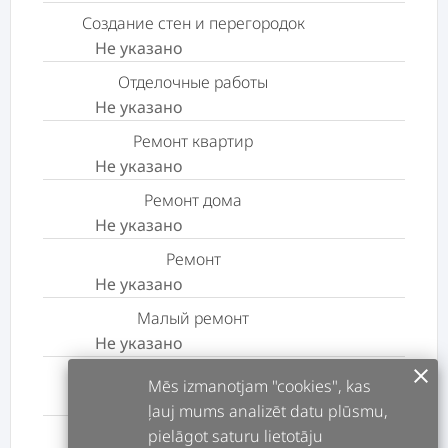
Создание стен и перегородок
Не указано
Отделочные работы
Не указано
Ремонт квартир
Не указано
Ремонт дома
Не указано
Ремонт
Не указано
Малый ремонт
Не указано
clear
Розетка в сборе
Mēs izmanotjam "cookies", kas
Не указано
ļauj mums analizēt datu plūsmu,
pielāgot saturu lietotāju
Ремонт электромонтажных работ