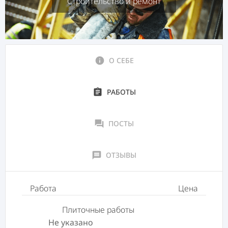
Строительство и ремонт
info
О СЕБЕ
assignment
РАБОТЫ
forum
ПОСТЫ
message
ОТЗЫВЫ
Работа
Цена
Плиточные работы
Не указано