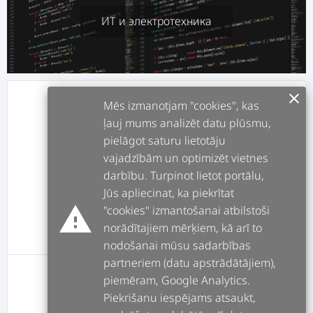
ИТ и электротехника
clear
info
О СЕБЕ
Mēs izmanotjam "cookies", kas
ļauj mums analizēt datu plūsmu,
pielāgot saturu lietotāju
assignment
РАБОТЫ
vajadzībām un optimizēt vietnes
darbību. Turpinot lietot portālu,
forum
ПОСТЫ
Jūs apliecinat, ka piekrītat
warning
"cookies" izmantošanai atbilstoši
norādītajiem mērķiem, kā arī to
message
ОТЗЫВЫ
nodošanai mūsu sadarbības
partneriem (datu apstrādātājiem),
piemēram, Google Analytics.
У этого пользователя пока нет оценок
Piekrišanu iespējams atsaukt,