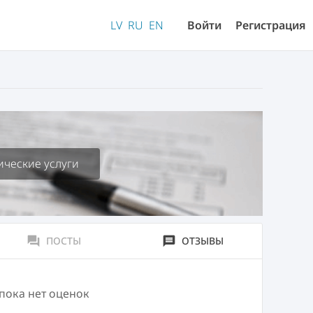
LV
RU
EN
Войти
Регистрация
ческие услуги
forum
ПОСТЫ
message
ОТЗЫВЫ
 пока нет оценок