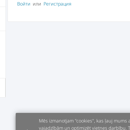
Войти
или
Регистрация
Mēs izmanotjam "cookies", kas ļauj mums an
vajadzībām un optimizēt vietnes darbību. Tur