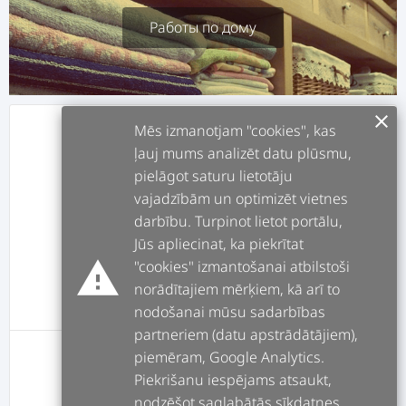
Работы по дому
clear
Mēs izmanotjam "cookies", kas
info
О СЕБЕ
ļauj mums analizēt datu plūsmu,
pielāgot saturu lietotāju
assignment
РАБОТЫ
vajadzībām un optimizēt vietnes
darbību. Turpinot lietot portālu,
Jūs apliecinat, ka piekrītat
forum
ПОСТЫ
warning
"cookies" izmantošanai atbilstoši
norādītajiem mērķiem, kā arī to
message
ОТЗЫВЫ
nodošanai mūsu sadarbības
partneriem (datu apstrādātājiem),
piemēram, Google Analytics.
Пользователь не добавил описание
Piekrišanu iespējams atsaukt,
nodzēšot saglabātās sīkdatnes