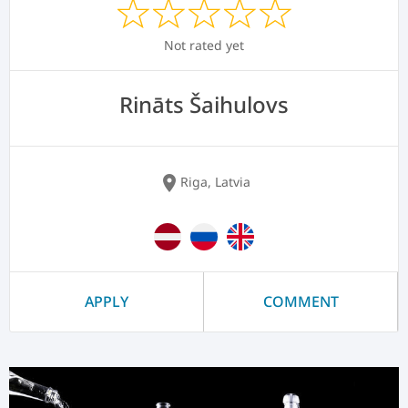
Not rated yet
Rināts Šaihulovs
location_on
Riga, Latvia
APPLY
COMMENT