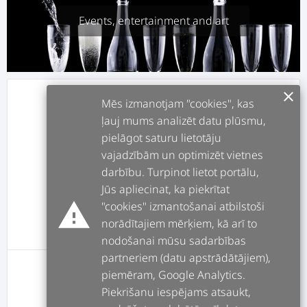
Events, entertainment and art
clear
info
ABOUT
Mēs izmanotjam "cookies", kas
ļauj mums analizēt datu plūsmu,
pielāgot saturu lietotāju
assignment
JOBS
vajadzībām un optimizēt vietnes
darbību. Turpinot lietot portālu,
forum
POSTS
Jūs apliecinat, ka piekrītat
warning
"cookies" izmantošanai atbilstoši
norādītajiem mērķiem, kā arī to
message
REVIEWS
nodošanai mūsu sadarbības
partneriem (datu apstrādātājiem),
piemēram, Google Analytics.
User has no review yet
Piekrišanu iespējams atsaukt,