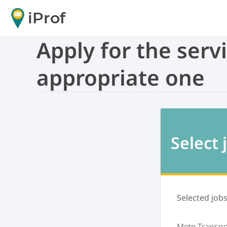
iProf
Apply for the serv
appropriate one
Select 
Selected job
Moto Transpo