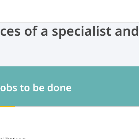
ices of a specialist a
jobs to be done
s
rt Engineer