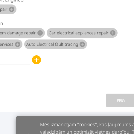
pair
add
an
stem damage repair
Car electrical appliances repair
add
add
services
Auto Electrical fault tracing
add
add
add
PREV
Mēs izmanotjam "cookies", kas ļauj mums an
vajadzībām un optimizēt vietnes darbību. Tur