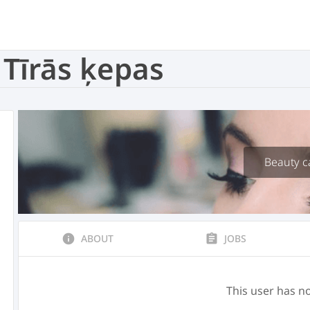
A Tīrās ķepas
Beauty c
info
ABOUT
assignment
JOBS
This user has no