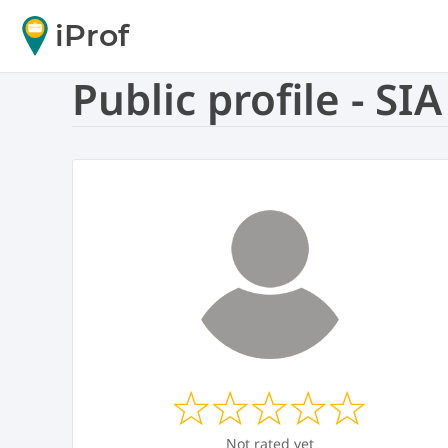
iProf
Public profile - SI
Not rated yet