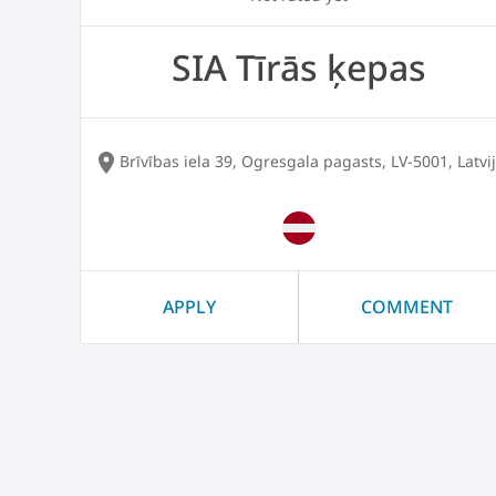
SIA Tīrās ķepas
location_on
Brīvības iela 39, Ogresgala pagasts, LV-5001, Latvi
APPLY
COMMENT