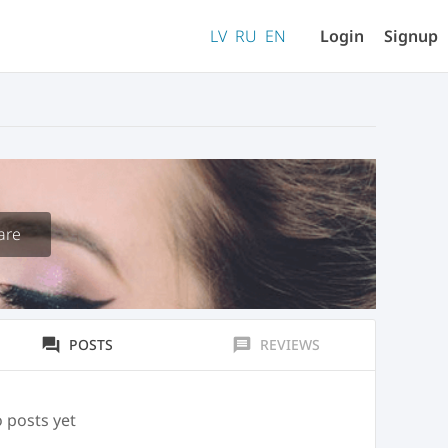
LV
RU
EN
Login
Signup
are
forum
POSTS
message
REVIEWS
 posts yet