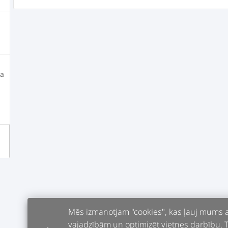
ja
Mēs izmanotjam "cookies", kas ļauj mums an
vajadzībām un optimizēt vietnes darbību. Tur