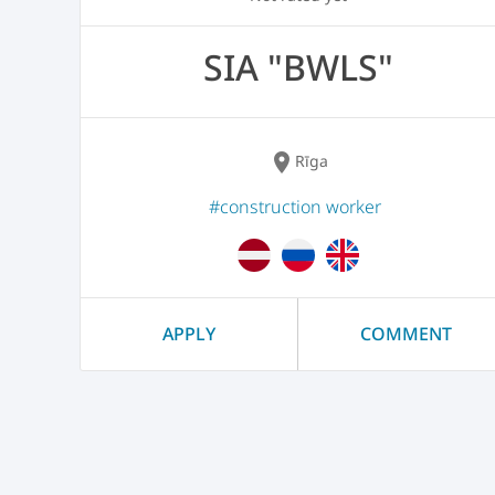
SIA "BWLS"
location_on
Rīga
#construction worker
APPLY
COMMENT