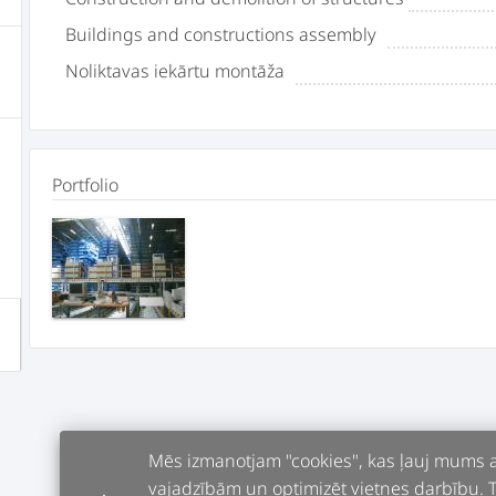
Buildings and constructions assembly
Noliktavas iekārtu montāža
Portfolio
Mēs izmanotjam "cookies", kas ļauj mums an
vajadzībām un optimizēt vietnes darbību. Tur