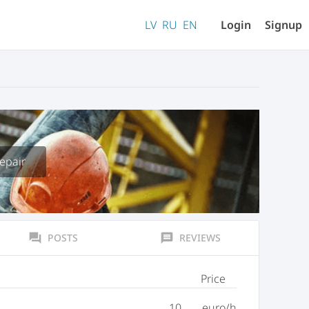
LV
RU
EN
Login
Signup
epair
forum
POSTS
message
REVIEWS
Price
10
euro/h