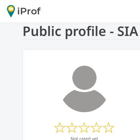
iProf
Public profile - SI
Not rated yet