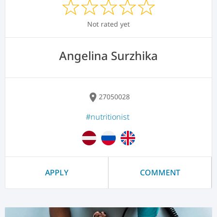
Not rated yet
Angelina Surzhika
location_on
27050028
#nutritionist
APPLY
COMMENT