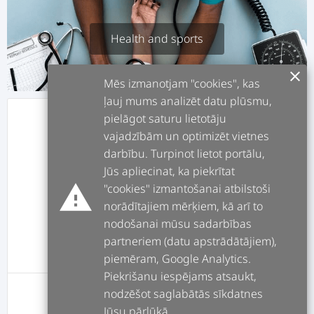
Health and sports
clear
Mēs izmanotjam "cookies", kas
ļauj mums analizēt datu plūsmu,
pielāgot saturu lietotāju
info
ABOUT
vajadzībām un optimizēt vietnes
darbību. Turpinot lietot portālu,
assignment
JOBS
Jūs apliecinat, ka piekrītat
warning
"cookies" izmantošanai atbilstoši
norādītajiem mērķiem, kā arī to
forum
POSTS
nodošanai mūsu sadarbības
partneriem (datu apstrādātājiem),
message
REVIEWS
piemēram, Google Analytics.
Piekrišanu iespējams atsaukt,
nodzēšot saglabātās sīkdatnes
This user has no posts yet
Jūsu pārlūkā