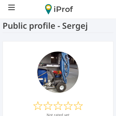
iProf
Public profile - Sergej
Not rated yet