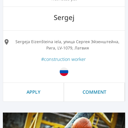
Sergej
location_on
Sergeja Eizenšteina iela, улица Сергея Эйзенштейна,
Рига, LV-1079, Латвия
#construction worker
APPLY
COMMENT