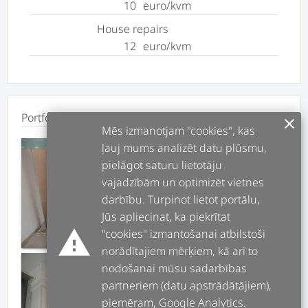
10
euro/kvm
House repairs
12
euro/kvm
Portfolio
clear
Mēs izmanotjam "cookies", kas
ļauj mums analizēt datu plūsmu,
pielāgot saturu lietotāju
vajadzībām un optimizēt vietnes
darbību. Turpinot lietot portālu,
Jūs apliecinat, ka piekrītat
warning
"cookies" izmantošanai atbilstoši
norādītajiem mērķiem, kā arī to
nodošanai mūsu sadarbības
partneriem (datu apstrādātājiem),
piemēram, Google Analytics.