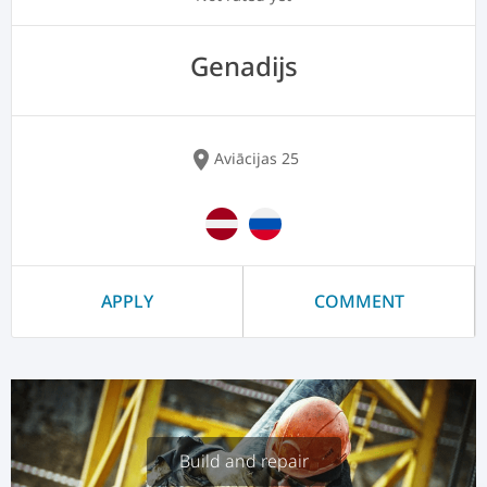
Genadijs
location_on
Aviācijas 25
APPLY
COMMENT
Build and repair