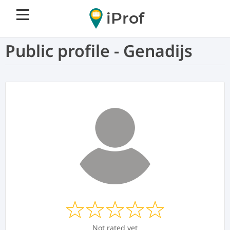
iProf
Public profile - Genadijs
Not rated yet