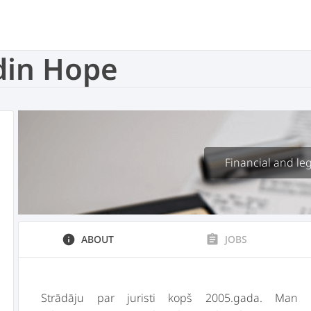
adin Hope
Financial and leg
info
ABOUT
assignment
JOBS
Strādāju par juristi kopš 2005.gada. Man ir 