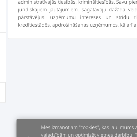
administratīvajās tiesībās, krimināltiesībās. Savu p
juridiskajiem jautājumiem, sagatavoju dažāda v
pārstāvējusi uzņēmumu intereses un strīdu ri
Mēs izmanotjam "cookies", kas ļauj mums an
vajadzībām un optimizēt vietnes darbību. Tur