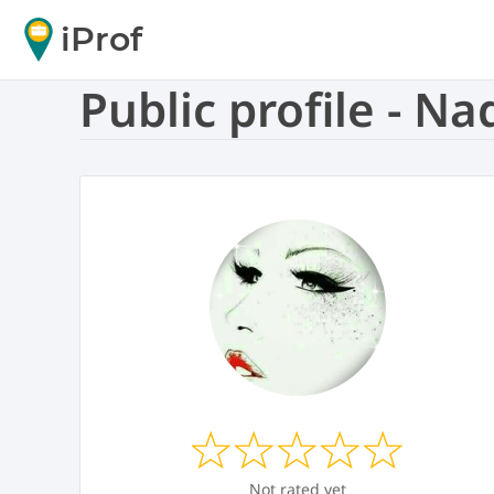
iProf
Public profile - N
Not rated yet