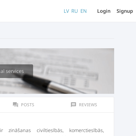
LV
RU
EN
Login
Signup
al services
forum
POSTS
message
REVIEWS
zināšanas civiltiesībās, komerctiesībās,