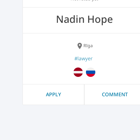
Nadin Hope
location_on
Rīga
#lawyer
APPLY
COMMENT