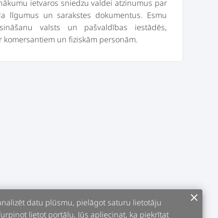
ienākumu ietvaros sniedzu valdei atzinumus par
eida līgumus un sarakstes dokumentus. Esmu
sināšanu valsts un pašvaldības iestādēs,
clear
alizēt datu plūsmu, pielāgot saturu lietotāju
pinot lietot portālu, Jūs apliecinat, ka piekrītat