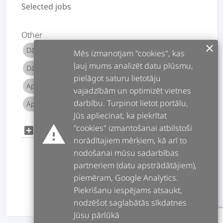
Selected jobs
Other
clear
Dārza dizains
Teritorijas labiekārtošana
add
add
Mēs izmanotjam "cookies", kas
ļauj mums analizēt datu plūsmu,
Dārza labiekārtošana
Dārza plānošana
add
add
pielāgot saturu lietotāju
Apstādījumu ierīkošana
add
vajadzībām un optimizēt vietnes
darbību. Turpinot lietot portālu,
Apstādījumu kopšana
add
Jūs apliecinat, ka piekrītat
warning
"cookies" izmantošanai atbilstoši
add
add_box
norādītajiem mērķiem, kā arī to
nodošanai mūsu sadarbības
partneriem (datu apstrādātājiem),
piemēram, Google Analytics.
Piekrišanu iespējams atsaukt,
PREV
NEXT
nodzēšot saglabātās sīkdatnes
Jūsu pārlūkā