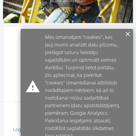
Build and repair
clear
info
ABOUT
Mēs izmanotjam "cookies", kas
ļauj mums analizēt datu plūsmu,
pielāgot saturu lietotāju
assignment
JOBS
vajadzībām un optimizēt vietnes
darbību. Turpinot lietot portālu,
forum
POSTS
Jūs apliecinat, ka piekrītat
warning
"cookies" izmantošanai atbilstoši
norādītajiem mērķiem, kā arī to
message
REVIEWS
nodošanai mūsu sadarbības
partneriem (datu apstrādātājiem),
piemēram, Google Analytics.
User has no review yet
Piekrišanu iespējams atsaukt,
nodzēšot saglabātās sīkdatnes
Login
or
Signup
Jūsu pārlūkā