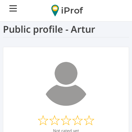
iProf
Public profile - Artur
Not rated yet