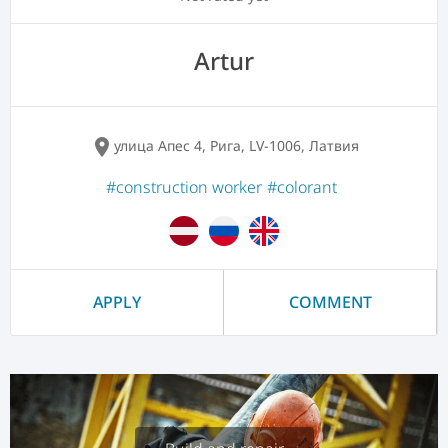
Artur
location_on
улица Апес 4, Рига, LV-1006, Латвия
#construction worker
#colorant
APPLY
COMMENT