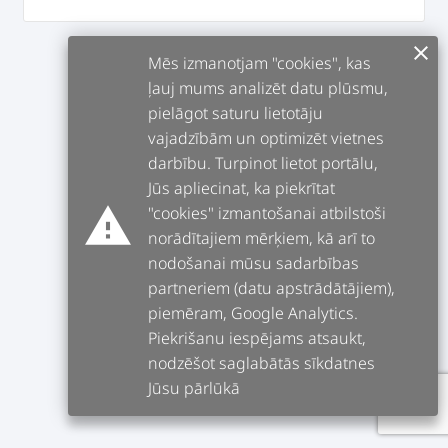
clear
Mēs izmanotjam "cookies", kas
ļauj mums analizēt datu plūsmu,
pielāgot saturu lietotāju
vajadzībām un optimizēt vietnes
darbību. Turpinot lietot portālu,
Jūs apliecinat, ka piekrītat
warning
"cookies" izmantošanai atbilstoši
norādītajiem mērķiem, kā arī to
nodošanai mūsu sadarbības
partneriem (datu apstrādātājiem),
piemēram, Google Analytics.
Piekrišanu iespējams atsaukt,
nodzēšot saglabātās sīkdatnes
Jūsu pārlūkā