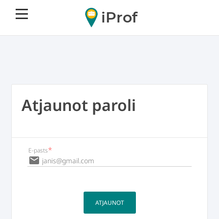
iProf
Atjaunot paroli
*
E-pasts
email
ATJAUNOT