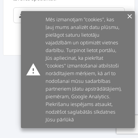
supervisor_account
clear
Mēs izmanotjam "cookies", kas
ļauj mums analizēt datu plūsmu,
pielāgot saturu lietotāju
vajadzībām un optimizēt vietnes
ATPAKAĻ
TĀLĀK
darbību. Turpinot lietot portālu,
Jūs apliecinat, ka piekrītat
warning
"cookies" izmantošanai atbilstoši
norādītajiem mērķiem, kā arī to
nodošanai mūsu sadarbības
partneriem (datu apstrādātājiem),
piemēram, Google Analytics.
Piekrišanu iespējams atsaukt,
nodzēšot saglabātās sīkdatnes
Jūsu pārlūkā