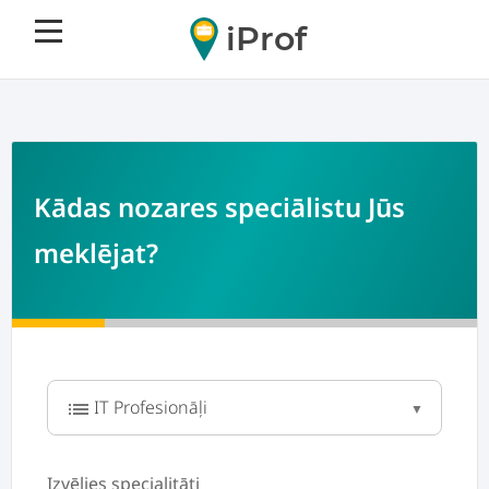
iProf
Kādas nozares speciālistu Jūs
meklējat?
list
Izvēlies specialitāti