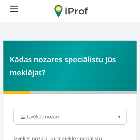
iProf
Kādas nozares speciālistu Jūs
meklējat?
list
Izvēlies nozari, kurā meklē speciālistu