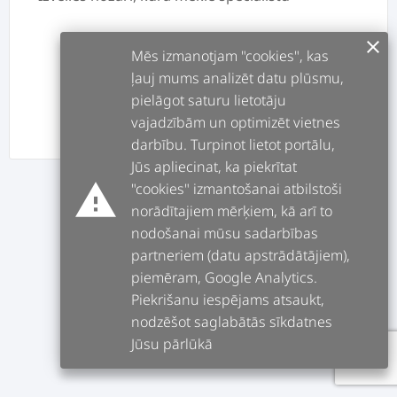
clear
Mēs izmanotjam "cookies", kas
ļauj mums analizēt datu plūsmu,
pielāgot saturu lietotāju
vajadzībām un optimizēt vietnes
ATPAKAĻ
TĀLĀK
darbību. Turpinot lietot portālu,
Jūs apliecinat, ka piekrītat
warning
"cookies" izmantošanai atbilstoši
norādītajiem mērķiem, kā arī to
nodošanai mūsu sadarbības
partneriem (datu apstrādātājiem),
piemēram, Google Analytics.
Piekrišanu iespējams atsaukt,
nodzēšot saglabātās sīkdatnes
Jūsu pārlūkā