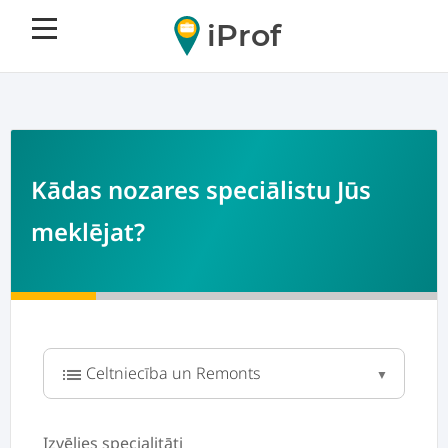
iProf
Kādas nozares speciālistu Jūs
meklējat?
list
Izvēlies specialitāti