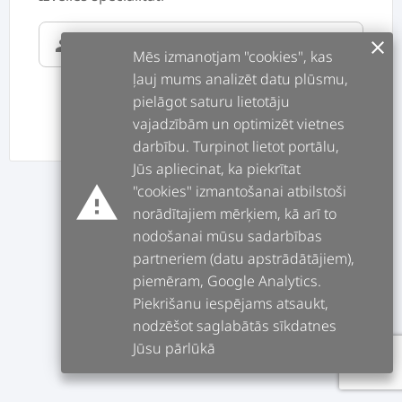
supervisor_account
clear
Mēs izmanotjam "cookies", kas
ļauj mums analizēt datu plūsmu,
pielāgot saturu lietotāju
vajadzībām un optimizēt vietnes
ATPAKAĻ
TĀLĀK
darbību. Turpinot lietot portālu,
Jūs apliecinat, ka piekrītat
warning
"cookies" izmantošanai atbilstoši
norādītajiem mērķiem, kā arī to
nodošanai mūsu sadarbības
partneriem (datu apstrādātājiem),
piemēram, Google Analytics.
Piekrišanu iespējams atsaukt,
nodzēšot saglabātās sīkdatnes
Jūsu pārlūkā