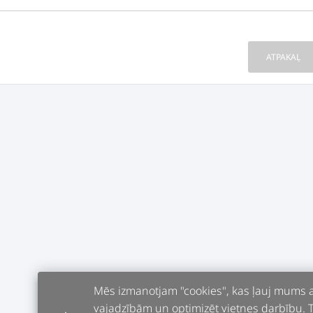
ATPAKAĻ
Mēs izmanotjam "cookies", kas ļauj mums an
vajadzībām un optimizēt vietnes darbību. Tur