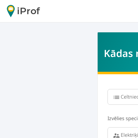
iProf
Kādas n
list
Izvēlies speci
supervisor_account