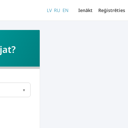
LV
RU
EN
Ienākt
Reģistrēties
jat?