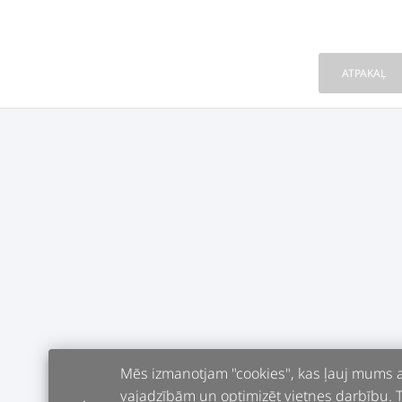
ATPAKAĻ
Mēs izmanotjam "cookies", kas ļauj mums an
vajadzībām un optimizēt vietnes darbību. Tur