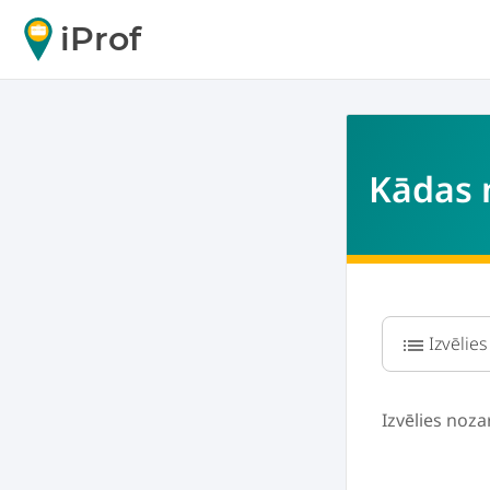
iProf
Kādas n
list
Izvēlies noza