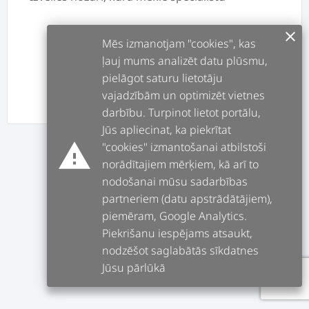
clear
Mēs izmanotjam "cookies", kas
ļauj mums analizēt datu plūsmu,
pielāgot saturu lietotāju
vajadzībām un optimizēt vietnes
ATPAKAĻ
TĀLĀK
darbību. Turpinot lietot portālu,
Jūs apliecinat, ka piekrītat
warning
"cookies" izmantošanai atbilstoši
norādītajiem mērķiem, kā arī to
nodošanai mūsu sadarbības
partneriem (datu apstrādātājiem),
piemēram, Google Analytics.
Piekrišanu iespējams atsaukt,
nodzēšot saglabātās sīkdatnes
Jūsu pārlūkā