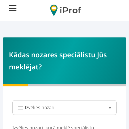
iProf
Kādas nozares speciālistu Jūs
meklējat?
list
Izvēlies nozari, kurā meklē speciālistu